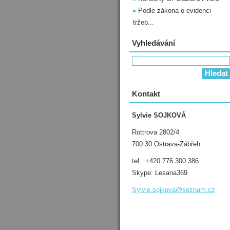
Podle zákona o evidenci
tržeb...
Vyhledávání
Kontakt
Sylvie SOJKOVÁ
Rottrova 2802/4
700 30 Ostrava-Zábřeh
tel.: +420 776 300 386
Skype: Lesana369
Sylvie.s
ojkova@s
eznam.cz