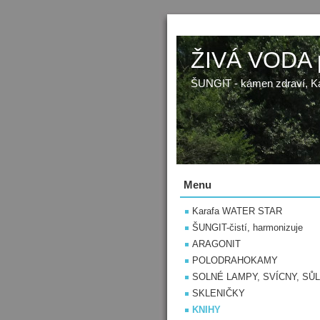
ŽIVÁ VODA p
ŠUNGIT - kámen zdraví, K
Menu
Karafa WATER STAR
ŠUNGIT-čistí, harmonizuje
ARAGONIT
POLODRAHOKAMY
SOLNÉ LAMPY, SVÍCNY, SŮL
SKLENIČKY
KNIHY