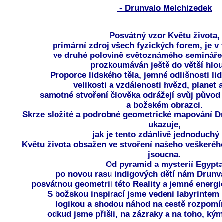
- Drunvalo Melchizedek
Posvátný vzor Květu života,
primární zdroj všech fyzických forem, je v
ve druhé polovině světoznámého semináře 
prozkoumáván ještě do větší hlo
Proporce lidského těla, jemné odlišnosti l
velikosti a vzdálenosti hvězd, planet 
samotné stvoření člověka odrážejí svůj půvo
a božském obrazci.
Skrze složité a podrobné geometrické mapování D
ukazuje,
jak je tento zdánlivě jednoduchý
Květu života obsažen ve stvoření našeho veškeréh
jsoucna.
Od pyramid a mysterií Egypt
po novou rasu indigových dětí nám Drunv
posvátnou geometrii této Reality a jemné energie
S božskou inspirací jsme vedeni labyrintem 
logikou a shodou náhod na cestě rozpomín
odkud jsme přišli, na zázraky a na toho, ký