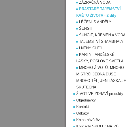
ZÁZRAČNÁ VODA
PRASTARÉ TAJEMSTVÍ
KVĚTU ŽIVOTA - 2 díly
LÉČENÍ S ANDĚLY
ŠUNGIT
ŠUNGIT, KŘEMEN a VODA
TAJEMSTVÍ SHAMBHALY
LNĚNÝ OLEJ
KARTY - ANDĚLSKÉ,
LÁSKY, POSLOVÉ SVĚTLA
MNOHO ŽIVOTŮ, MNOHO
MISTRŮ, JEDNA DUŠE
MNOHO TĚL, JEN LÁSKA JE
SKUTEČNÁ
ŽIVOT VE ZDRAVÍ-produkty
Objednávky
Kontakt
Odkazy
Kniha návštěv
Koncerty SPOLEČNÁ VĚC