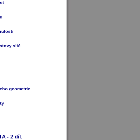
st
je
nulosti
stovy sítě
 jeho geometrie
ty
- 2 díl.