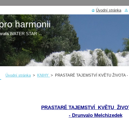
Úvodní stránka
ro harmonii
arafa WATER STAR ...
Úvodní stránka
>
KNIHY
>
PRASTARÉ TAJEMSTVÍ KVĚTU ŽIVOTA - 2
PRASTARÉ TAJEMSTVÍ KVĚTU ŽIVOTA 
- Drunvalo Melchizedek