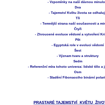
- Vzpomínky na naší dávnou minulo
Dva
- Tajemství Květu života se odhalu
Tři
- Temnější strana naší současnosti a mi
Čtyři
- Zhroucené evoluce vědomí a vytvoření Kri
Pět
- Egyptská role v evoluci vědomí
Šest
- Význam tvaru a struktury
Sedm
- Referenční míra tohoto univerza: lidské tělo a
Osm
- Sladění Fibonacciho binární polari
PRASTARÉ TAJEMSTVÍ KVĚTU ŽIVOTA 