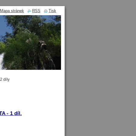
Mapa stránek
RSS
Tisk
 díly
- 1 díl.