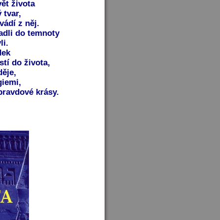
ět života
 tvar,
vádí z něj.
adli do temnoty
li.
dek
tí do života,
děje,
iemi,
ravdové krásy.