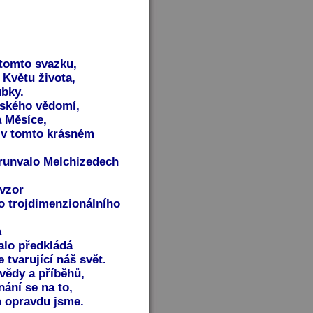
 tomto svazku,
Květu života,
ubky.
idského vědomí,
a Měsíce,
d v tomto krásném
runvalo Melchizedech
 vzor
o trojdimenzionálního
a
alo předkládá
 tvarující náš svět.
vědy a příběhů,
ání se na to,
m opravdu jsme.