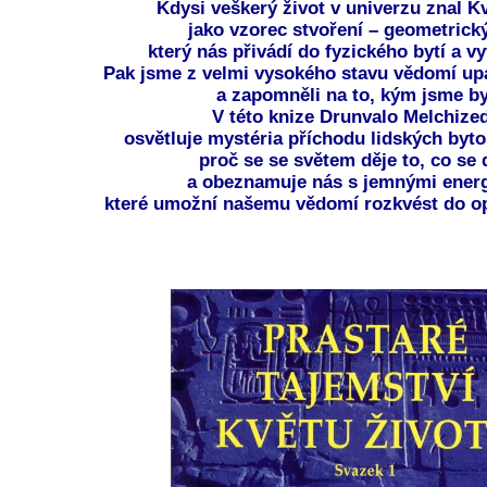
Kdysi veškerý život v univerzu znal Kv
jako vzorec stvoření – geometrický
který nás přivádí do fyzického bytí a vy
Pak jsme z velmi vysokého stavu vědomí up
a zapomněli na to, kým jsme by
V této knize Drunvalo Melchize
osvětluje mystéria příchodu lidských bytos
proč se se světem děje to, co se 
a obeznamuje nás s jemnými energ
které umožní našemu vědomí rozkvést do op