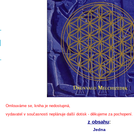
Omlouváme se, kniha je nedostupná,
vydavatel v současnosti neplánuje další dotisk - děkujeme za pochopení.
z obsahu
:
Jedna