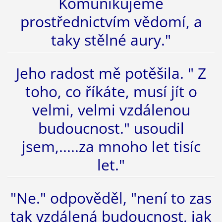
Komunikujeme
prostřednictvím vědomí, a
taky stělné aury."
Jeho radost mě potěšila. " Z
toho, co říkáte, musí jít o
velmi, velmi vzdálenou
budoucnost." usoudil
jsem,.....za mnoho let tisíc
let."
"Ne." odpověděl, "není to zas
tak vzdálená budoucnost, jak