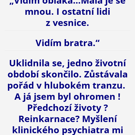
„Vidím oblaka…Malá je se
mnou. I ostatní lidi
z vesnice.
Vidím bratra.“
Uklidnila se, jedno životní
období skončilo. Zůstávala
pořád v hlubokém tranzu.
A já jsem byl ohromen !
Předchozí životy ?
Reinkarnace? Myšlení
klinického psychiatra mi